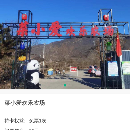
菜小爱欢乐农场
持卡权益:
免票1次